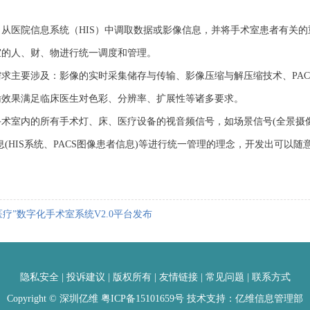
医院信息系统（HIS）中调取数据或影像信息，并将手术室患者有关的
室的人、财、物进行统一调度和管理。
要涉及：影像的实时采集储存与传输、影像压缩与解压缩技术、PACS
输效果满足临床医生对色彩、分辨率、扩展性等诸多要求。
内的所有手术灯、床、医疗设备的视音频信号，如场景信号(全景摄像、
(HIS系统、PACS图像患者信息)等进行统一管理的理念，开发出可以
医疗”数字化手术室系统V2.0平台发布
隐私安全
|
投诉建议
|
版权所有
|
友情链接
|
常见问题
|
联系方式
Copyright © 深圳亿维
粤ICP备15101659号
技术支持：亿维信息管理部